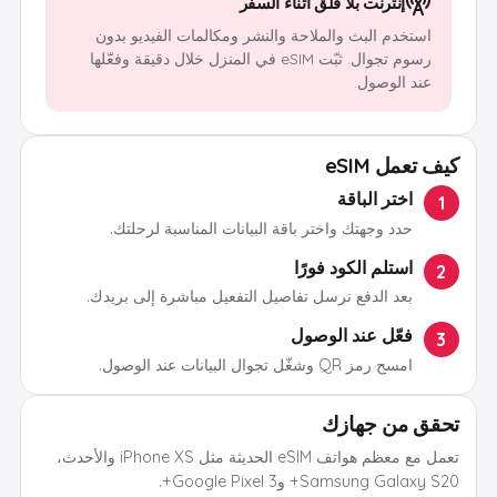
إنترنت بلا قلق أثناء السفر
استخدم البث والملاحة والنشر ومكالمات الفيديو بدون
رسوم تجوال. ثبّت eSIM في المنزل خلال دقيقة وفعّلها
عند الوصول.
كيف تعمل eSIM
اختر الباقة
1
حدد وجهتك واختر باقة البيانات المناسبة لرحلتك.
استلم الكود فورًا
2
بعد الدفع نرسل تفاصيل التفعيل مباشرة إلى بريدك.
فعّل عند الوصول
3
امسح رمز QR وشغّل تجوال البيانات عند الوصول.
تحقق من جهازك
تعمل مع معظم هواتف eSIM الحديثة مثل iPhone XS والأحدث،
Samsung Galaxy S20+ وGoogle Pixel 3+.