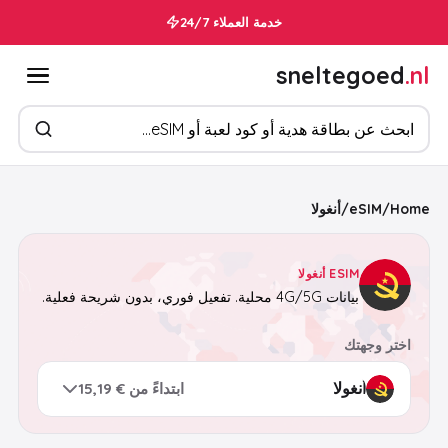
خدمة العملاء 24/7
sneltegoed
.nl
ابحث عن المنتجات
Home
/
eSIM
/
أنغولا
ESIM أنغولا
بيانات 4G/5G محلية. تفعيل فوري، بدون شريحة فعلية.
اختر وجهتك
ابتداءً من € 15,19