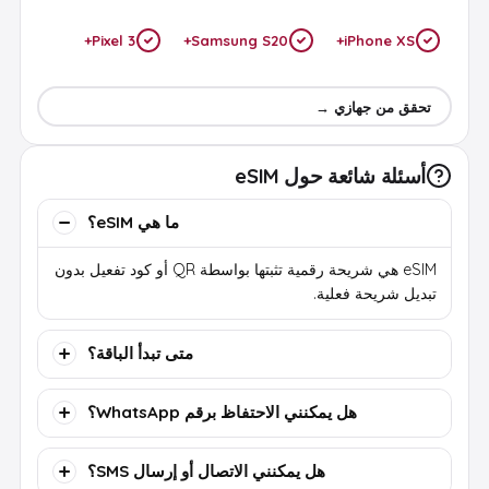
Pixel 3+
Samsung S20+
iPhone XS+
تحقق من جهازي →
أسئلة شائعة حول eSIM
ما هي eSIM؟
eSIM هي شريحة رقمية تثبتها بواسطة QR أو كود تفعيل بدون
تبديل شريحة فعلية.
متى تبدأ الباقة؟
هل يمكنني الاحتفاظ برقم WhatsApp؟
هل يمكنني الاتصال أو إرسال SMS؟