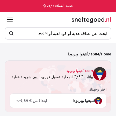
خدمة العملاء 24/7
sneltegoed
.nl
ابحث عن المنتجات
Home
/
eSIM
/
أنتيغوا وبربودا
ESIM أنتيغوا وبربودا
بيانات 4G/5G محلية. تفعيل فوري، بدون شريحة فعلية.
اختر وجهتك
ابتداءً من € 9,39