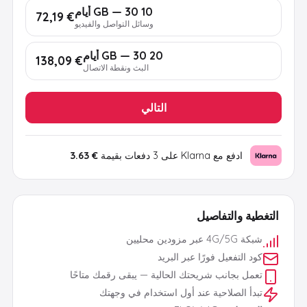
10 GB — 30 أيام
€ 72,19
وسائل التواصل والفيديو
20 GB — 30 أيام
€ 138,09
البث ونقطة الاتصال
التالي
ادفع مع Klarna على 3 دفعات بقيمة
€ 3.63
التغطية والتفاصيل
شبكة 4G/5G عبر مزودين محليين
كود التفعيل فورًا عبر البريد
تعمل بجانب شريحتك الحالية — يبقى رقمك متاحًا
تبدأ الصلاحية عند أول استخدام في وجهتك