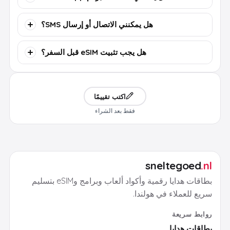
هل يمكنني الاتصال أو إرسال SMS؟
هل يجب تثبيت eSIM قبل السفر؟
اكتب تقييمًا
فقط بعد الشراء
sneltegoed
.nl
بطاقات هدايا رقمية وأكواد ألعاب وبرامج وeSIM بتسليم
سريع للعملاء في هولندا.
روابط سريعة
بطاقات هدايا