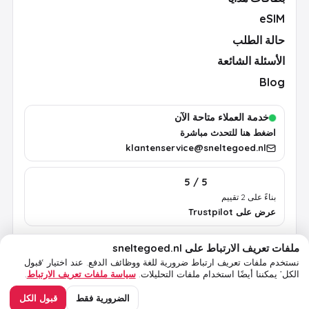
eSIM
حالة الطلب
الأسئلة الشائعة
Blog
خدمة العملاء متاحة الآن
اضغط هنا للتحدث مباشرة
klantenservice@sneltegoed.nl
5 / 5
بناءً على 2 تقييم
عرض على Trustpilot
ملفات تعريف الارتباط على sneltegoed.nl
الشروط
الخصوصية
سياسة ملفات تعريف الارتباط
معلومات قانونية
نستخدم ملفات تعريف ارتباط ضرورية للغة ووظائف الدفع.
عند اختيار ‘قبول
الكل’ يمكننا أيضًا استخدام ملفات التحليلات.
سياسة ملفات تعريف الارتباط
.
© 2026 sneltegoed.nl. جميع الحقوق محفوظة.
الضرورية فقط
قبول الكل