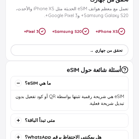
تعمل مع معظم هواتف eSIM الحديثة مثل iPhone XS والأحدث،
Samsung Galaxy S20+ وGoogle Pixel 3+.
Pixel 3+
Samsung S20+
iPhone XS+
تحقق من جهازي →
أسئلة شائعة حول eSIM
ما هي eSIM؟
eSIM هي شريحة رقمية تثبتها بواسطة QR أو كود تفعيل بدون
تبديل شريحة فعلية.
متى تبدأ الباقة؟
هل يمكنني الاحتفاظ برقم WhatsApp؟