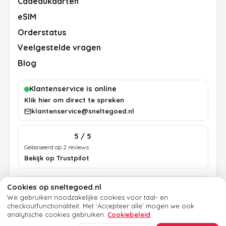
Cadeaukaarten
eSIM
Orderstatus
Veelgestelde vragen
Blog
Klantenservice is online
Klik hier om direct te spreken
klantenservice@sneltegoed.nl
5 / 5
Gebaseerd op 2 reviews
Bekijk op Trustpilot
Cookies op sneltegoed.nl
Algemene voorwaarden
Privacybeleid
Cookiebeleid
We gebruiken noodzakelijke cookies voor taal- en
Colofon
checkoutfunctionaliteit.
Met ‘Accepteer alle’ mogen we ook
analytische cookies gebruiken.
Cookiebeleid
.
© 2026 sneltegoed.nl. Alle rechten voorbehouden.