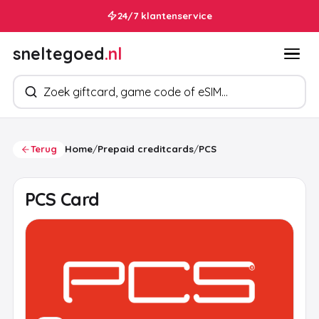
24/7 klantenservice
sneltegoed
.nl
Zoek producten
Terug
Home
/
Prepaid creditcards
/
PCS
PCS Card