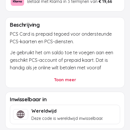
Betaal met Klarna in 3 termijnen van
€ 19,66
Beschrijving
PCS Card is prepaid tegoed voor ondersteunde
PCS-kaarten en PCS-diensten.
Je gebruikt het om saldo toe te voegen aan een
geschikt PCS-account of prepaid kaart. Dat is
handig als je online wilt betalen met vooraf
bepaald budget en duidelijke controle over je
Toon meer
uitgaven.
Na betaling ontvang je de code per e-mail. Gebruik
Inwisselbaar in
hem alleen via PCS of een officiele PCS-
betaalpagina en controleer kaarttype, land,
Wereldwijd
limieten en verificatie voordat je bevestigt.
Deze code is wereldwijd inwisselbaar.