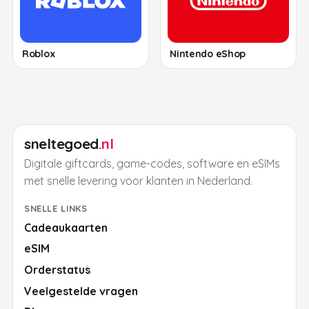
Roblox
Nintendo eShop
sneltegoed
.nl
Digitale giftcards, game-codes, software en eSIMs
met snelle levering voor klanten in Nederland.
SNELLE LINKS
Cadeaukaarten
eSIM
Orderstatus
Veelgestelde vragen