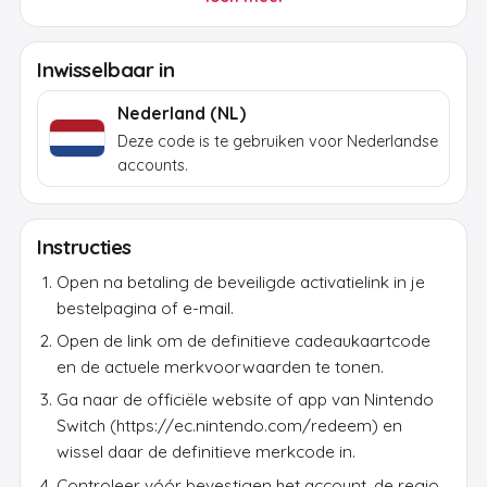
Controleer vóór aankoop of land, valuta en
accountregio overeenkomen; de actuele geldigheid
staat op de beveiligde activatiepagina.
Inwisselbaar in
Na betaling ontvang je per e-mail en op de
Nederland (NL)
bestelpagina een beveiligde activatielink. Daarmee
Deze code is te gebruiken voor Nederlandse
toon je eerst de definitieve merkcode; de
accounts.
activatietoken zelf werkt niet bij het merk.
Instructies
Open na betaling de beveiligde activatielink in je
bestelpagina of e-mail.
Open de link om de definitieve cadeaukaartcode
en de actuele merkvoorwaarden te tonen.
Ga naar de officiële website of app van Nintendo
Switch (https://ec.nintendo.com/redeem) en
wissel daar de definitieve merkcode in.
Controleer vóór bevestigen het account, de regio