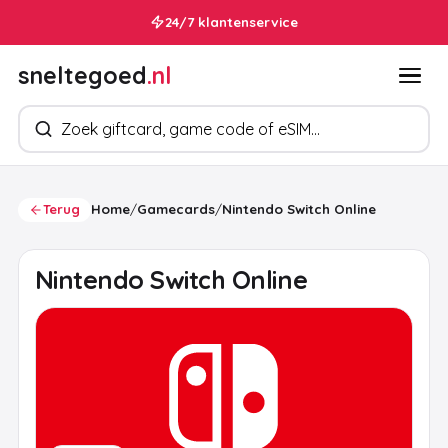
24/7 klantenservice
sneltegoed
.nl
Zoek producten
Terug
Home
/
Gamecards
/
Nintendo Switch Online
Nintendo Switch Online