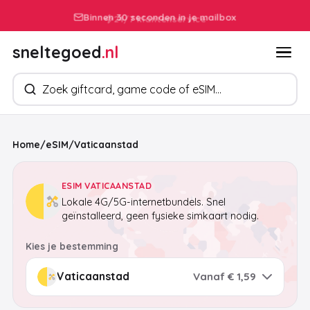
Binnen 30 seconden in je mailbox
sneltegoed
.nl
Zoek producten
Home
/
eSIM
/
Vaticaanstad
ESIM VATICAANSTAD
Lokale 4G/5G-internetbundels. Snel
geïnstalleerd, geen fysieke simkaart nodig.
Kies je bestemming
Vanaf € 1,59