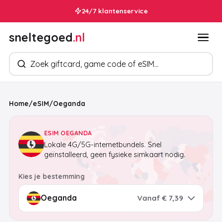
24/7 klantenservice
sneltegoed
.nl
Zoek producten
Home
/
eSIM
/
Oeganda
ESIM OEGANDA
Lokale 4G/5G-internetbundels. Snel
geïnstalleerd, geen fysieke simkaart nodig.
Kies je bestemming
Vanaf € 7,39