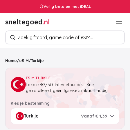
24/7 klantenservice
Veilig betalen met iDEAL
sneltegoed
.nl
Zoek producten
Home
/
eSIM
/
Turkije
ESIM TURKIJE
Lokale 4G/5G-internetbundels. Snel
geïnstalleerd, geen fysieke simkaart nodig.
Kies je bestemming
Vanaf € 1,39