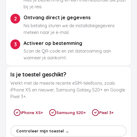
Kies je bestemming en een internetbundel die past
bij je reis.
Ontvang direct je gegevens
2
Na betaling sturen we de installatiegegevens
meteen naar je e-mail.
Activeer op bestemming
3
Scan de QR-code en zet dataroaming aan
wanneer je aankomt.
Is je toestel geschikt?
Werkt met de meeste recente eSIM-telefoons, zoals
iPhone XS en nieuwer, Samsung Galaxy S20+ en Google
Pixel 3+.
iPhone XS+
Samsung S20+
Pixel 3+
Controleer mijn toestel →