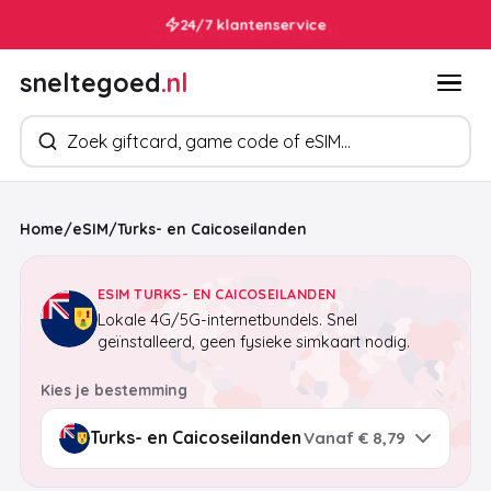
24/7 klantenservice
sneltegoed
.nl
Zoek producten
Home
/
eSIM
/
Turks- en Caicoseilanden
ESIM TURKS- EN CAICOSEILANDEN
Lokale 4G/5G-internetbundels. Snel
geïnstalleerd, geen fysieke simkaart nodig.
Kies je bestemming
Vanaf € 8,79