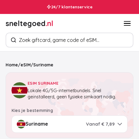
Binnen 30 seconden in je mailbox
24/7 klantenservice
sneltegoed
.nl
Zoek producten
Home
/
eSIM
/
Suriname
ESIM SURINAME
Lokale 4G/5G-internetbundels. Snel
geïnstalleerd, geen fysieke simkaart nodig.
Kies je bestemming
Vanaf € 7,89