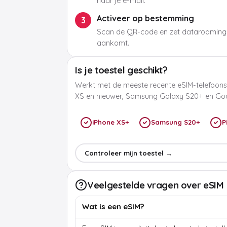
naar je e-mail.
Activeer op bestemming
3
Scan de QR-code en zet dataroaming
aankomt.
Is je toestel geschikt?
Werkt met de meeste recente eSIM-telefoons
XS en nieuwer, Samsung Galaxy S20+ en Goog
iPhone XS+
Samsung S20+
P
Controleer mijn toestel →
Veelgestelde vragen over eSIM
Wat is een eSIM?