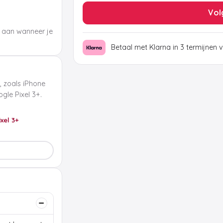
Vol
 aan wanneer je
Betaal met Klarna in 3 termijnen 
, zoals iPhone
le Pixel 3+.
ixel 3+