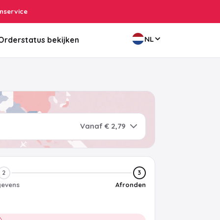
nservice
NL
Orderstatus bekijken
Vanaf € 2,79
2
3
evens
Afronden