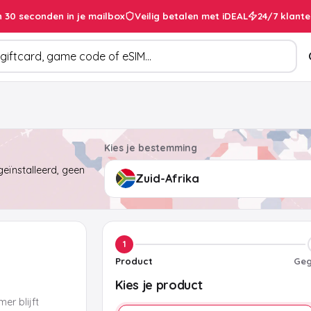
 30 seconden in je mailbox
Veilig betalen met iDEAL
24/7 klante
cten
Kies je bestemming
eïnstalleerd, geen
1
Product
Geg
Kies je product
er blijft