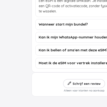
Een eSIM is een digitale simkaart. Je insta
een QR-code of activatiecode, zonder fys
te wisselen.
Wanneer start mijn bundel?
Kan ik mijn WhatsApp-nummer houde
Kan ik bellen of sms'en met deze eSIM
Moet ik de eSIM voor vertrek installer
Schrijf een review
Alleen voor klanten na aankoop