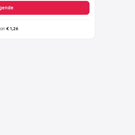
gende
van
€ 1,26