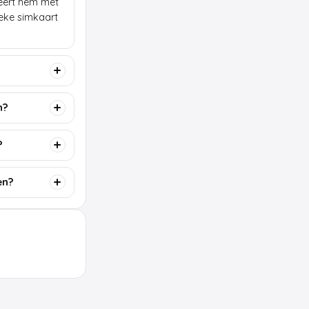
lleert hem met
ieke simkaart
n?
?
en?