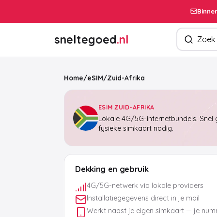
Binnen
Zoek produ
sneltegoed
.nl
Home
/
eSIM
/
Zuid-Afrika
ESIM ZUID-AFRIKA
Lokale 4G/5G-internetbundels. Snel g
fysieke simkaart nodig.
Dekking en gebruik
4G/5G-netwerk via lokale providers
Installatiegegevens direct in je mail
Werkt naast je eigen simkaart — je numm