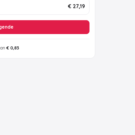
€ 27,19
gende
van
€ 0,83