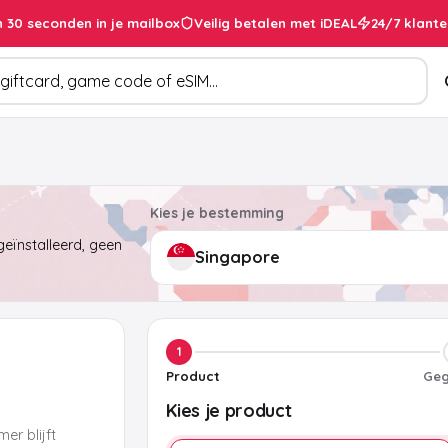
 30 seconden in je mailbox
Veilig betalen met iDEAL
24/7 klante
cten
Kies je bestemming
eïnstalleerd, geen
1
Product
Geg
Kies je product
er blijft