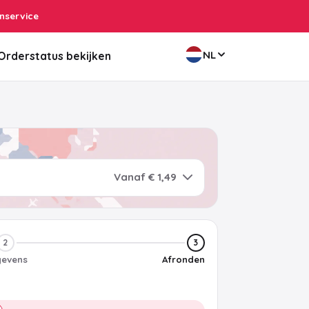
nservice
NL
Orderstatus bekijken
Vanaf € 1,49
2
3
evens
Afronden