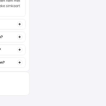
lleert hem met
ieke simkaart
n?
?
en?