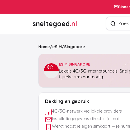
Binnen
Zoek produ
sneltegoed
.nl
Home
/
eSIM
/
Singapore
ESIM SINGAPORE
Lokale 4G/5G-internetbundels. Snel g
fysieke simkaart nodig.
Dekking en gebruik
4G/5G-netwerk via lokale providers
Installatiegegevens direct in je mail
Werkt naast je eigen simkaart — je numm