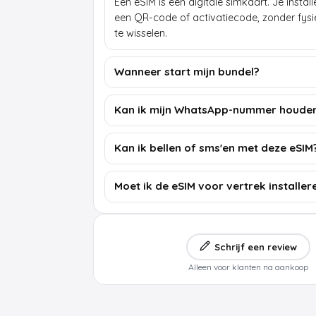
Een eSIM is een digitale simkaart. Je insta
een QR-code of activatiecode, zonder fys
te wisselen.
Wanneer start mijn bundel?
Kan ik mijn WhatsApp-nummer houde
Kan ik bellen of sms'en met deze eSIM
Moet ik de eSIM voor vertrek installer
Schrijf een review
Alleen voor klanten na aankoop