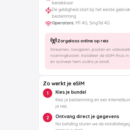
bereikbaar
De geldigheid start bij het eerste gebrui
bestemming
Operators
:
M1 4G, SingTel 4G
Zorgeloos online op reis
Streamen, navigeren, posten en videobel
roamingkosten. Installeer de eSIM thuis i
en activeer hem zodra je landt.
Zo werkt je eSIM
Kies je bundel
1
Kies je bestemming en een internetbund
je reis.
Ontvang direct je gegevens
2
Na betaling sturen we de installatieg