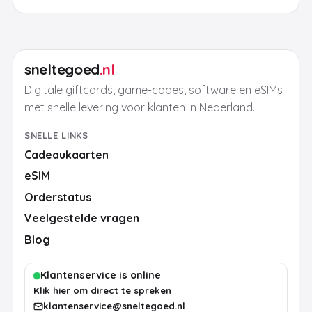
sneltegoed
.nl
Digitale giftcards, game-codes, software en eSIMs
met snelle levering voor klanten in Nederland.
SNELLE LINKS
Cadeaukaarten
eSIM
Orderstatus
Veelgestelde vragen
Blog
Klantenservice is online
Klik hier om direct te spreken
klantenservice@sneltegoed.nl