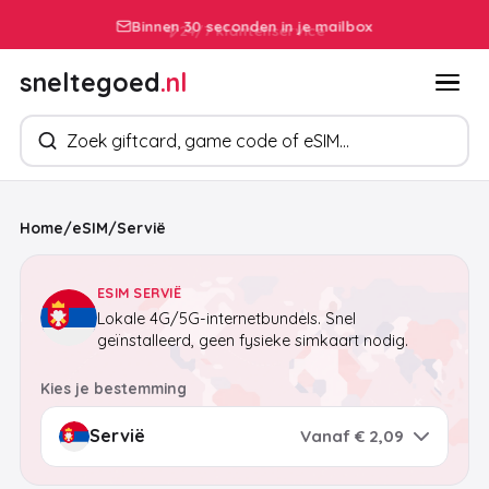
Binnen 30 seconden in je mailbox
sneltegoed
.nl
Zoek producten
Home
/
eSIM
/
Servië
ESIM SERVIË
Lokale 4G/5G-internetbundels. Snel
geïnstalleerd, geen fysieke simkaart nodig.
Kies je bestemming
Vanaf € 2,09