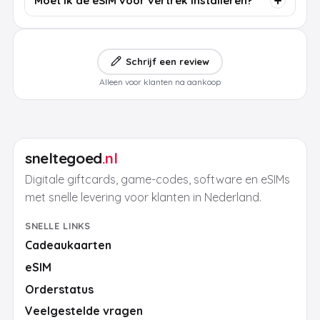
Moet ik de eSIM voor vertrek installeren?
Schrijf een review
Alleen voor klanten na aankoop
sneltegoed
.nl
Digitale giftcards, game-codes, software en eSIMs
met snelle levering voor klanten in Nederland.
SNELLE LINKS
Cadeaukaarten
eSIM
Orderstatus
Veelgestelde vragen