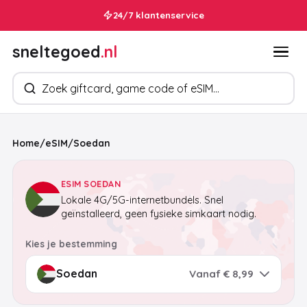
24/7 klantenservice
sneltegoed
.nl
Zoek producten
Home
/
eSIM
/
Soedan
ESIM SOEDAN
Lokale 4G/5G-internetbundels. Snel
geïnstalleerd, geen fysieke simkaart nodig.
Kies je bestemming
Vanaf € 8,99