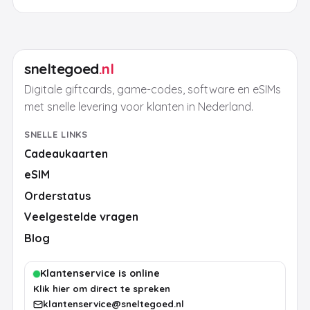
sneltegoed
.nl
Digitale giftcards, game-codes, software en eSIMs
met snelle levering voor klanten in Nederland.
SNELLE LINKS
Cadeaukaarten
eSIM
Orderstatus
Veelgestelde vragen
Blog
Klantenservice is online
Klik hier om direct te spreken
klantenservice@sneltegoed.nl