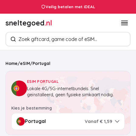
Veilig betalen met iDEAL
sneltegoed
.nl
Zoek producten
Home
/
eSIM
/
Portugal
ESIM PORTUGAL
Lokale 4G/5G-internetbundels. Snel
geïnstalleerd, geen fysieke simkaart nodig.
Kies je bestemming
Vanaf € 1,59