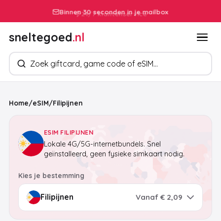
Binnen 30 seconden in je mailbox
sneltegoed
.nl
Zoek producten
Home
/
eSIM
/
Filipijnen
ESIM FILIPIJNEN
Lokale 4G/5G-internetbundels. Snel
geïnstalleerd, geen fysieke simkaart nodig.
Kies je bestemming
Vanaf € 2,09