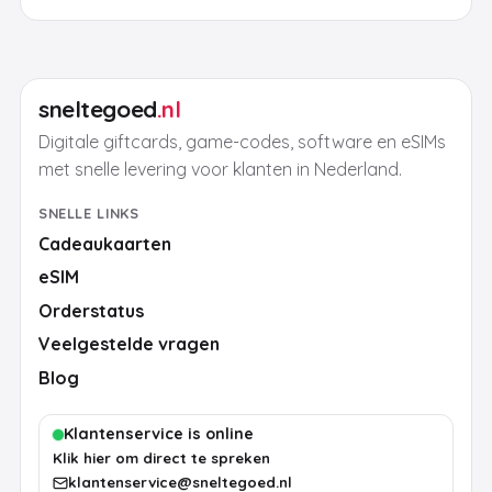
sneltegoed
.nl
Digitale giftcards, game-codes, software en eSIMs
met snelle levering voor klanten in Nederland.
SNELLE LINKS
Cadeaukaarten
eSIM
Orderstatus
Veelgestelde vragen
Blog
Klantenservice is online
Klik hier om direct te spreken
klantenservice@sneltegoed.nl