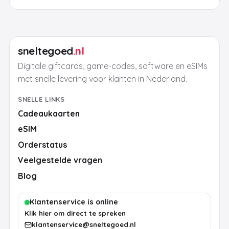
sneltegoed
.nl
Digitale giftcards, game-codes, software en eSIMs
met snelle levering voor klanten in Nederland.
SNELLE LINKS
Cadeaukaarten
eSIM
Orderstatus
Veelgestelde vragen
Blog
Klantenservice is online
Klik hier om direct te spreken
klantenservice@sneltegoed.nl