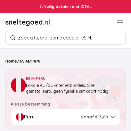
Veilig betalen met iDEAL
sneltegoed
.nl
Zoek producten
Home
/
eSIM
/
Peru
ESIM PERU
Lokale 4G/5G-internetbundels. Snel
geïnstalleerd, geen fysieke simkaart nodig.
Kies je bestemming
Vanaf € 3,69