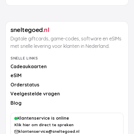
sneltegoed
.nl
Digitale giftcards, game-codes, software en eSIMs
met snelle levering voor klanten in Nederland.
SNELLE LINKS
Cadeaukaarten
eSIM
Orderstatus
Veelgestelde vragen
Blog
Klantenservice is online
Klik hier om direct te spreken
klantenservice@sneltegoed.nl