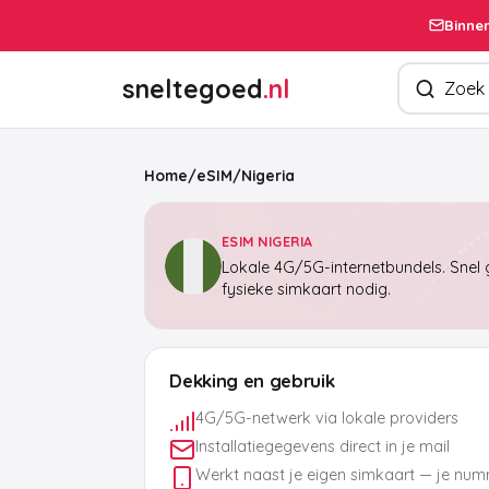
Binnen
Zoek produ
sneltegoed
.nl
Home
/
eSIM
/
Nigeria
ESIM NIGERIA
Lokale 4G/5G-internetbundels. Snel g
fysieke simkaart nodig.
Dekking en gebruik
4G/5G-netwerk via lokale providers
Installatiegegevens direct in je mail
Werkt naast je eigen simkaart — je numm