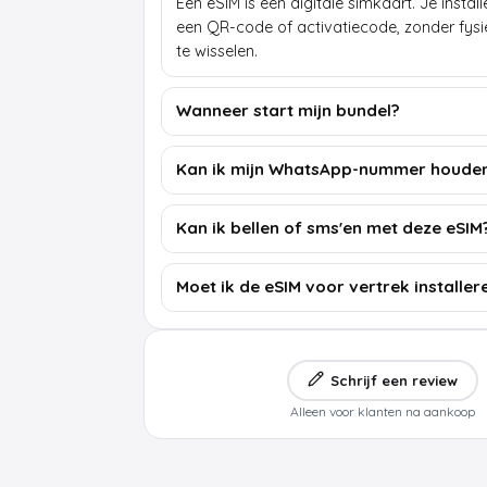
Een eSIM is een digitale simkaart. Je insta
een QR-code of activatiecode, zonder fys
te wisselen.
Wanneer start mijn bundel?
Kan ik mijn WhatsApp-nummer houde
Kan ik bellen of sms'en met deze eSIM
Moet ik de eSIM voor vertrek installer
Schrijf een review
Alleen voor klanten na aankoop