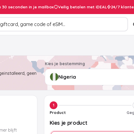
 30 seconden in je mailbox
Veilig betalen met iDEAL
24/7 klante
cten
Kies je bestemming
eïnstalleerd, geen
1
Product
Geg
Kies je product
er blijft