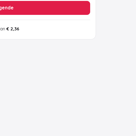
gende
van
€ 2,36