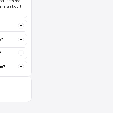
lleert hem met
ieke simkaart
n?
?
en?