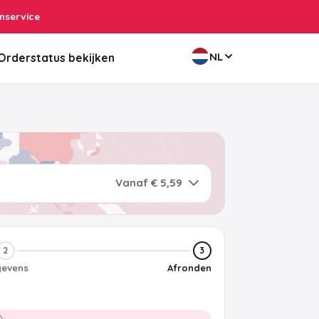
nservice
NL
Orderstatus bekijken
Vanaf € 5,59
2
3
evens
Afronden