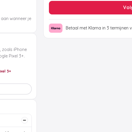
Vol
 aan wanneer je
Betaal met Klarna in 3 termijnen 
, zoals iPhone
le Pixel 3+.
ixel 3+