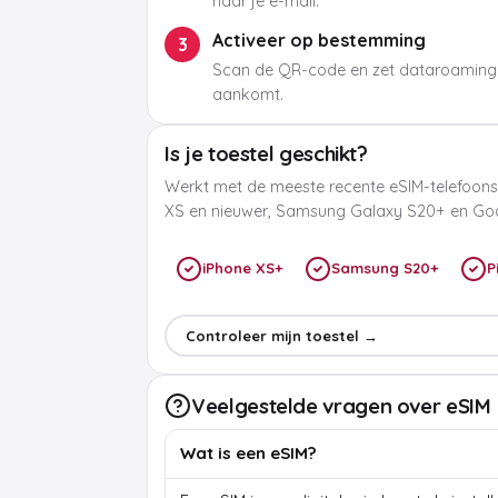
naar je e-mail.
Activeer op bestemming
3
Scan de QR-code en zet dataroaming
aankomt.
Is je toestel geschikt?
Werkt met de meeste recente eSIM-telefoons
XS en nieuwer, Samsung Galaxy S20+ en Goog
iPhone XS+
Samsung S20+
P
Controleer mijn toestel →
Veelgestelde vragen over eSIM
Wat is een eSIM?