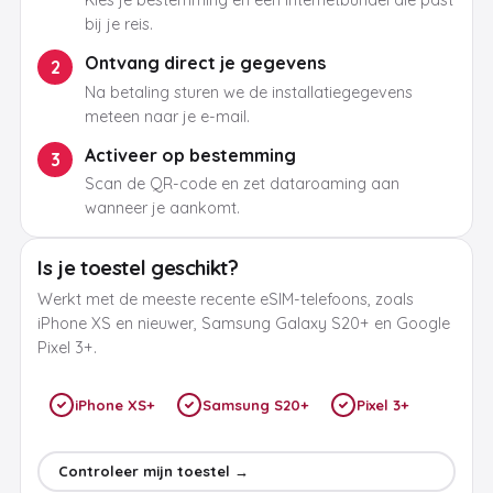
Kies je bestemming en een internetbundel die past
bij je reis.
Ontvang direct je gegevens
2
Na betaling sturen we de installatiegegevens
meteen naar je e-mail.
Activeer op bestemming
3
Scan de QR-code en zet dataroaming aan
wanneer je aankomt.
Is je toestel geschikt?
Werkt met de meeste recente eSIM-telefoons, zoals
iPhone XS en nieuwer, Samsung Galaxy S20+ en Google
Pixel 3+.
iPhone XS+
Samsung S20+
Pixel 3+
Controleer mijn toestel →