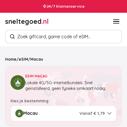
24/7 klantenservice
sneltegoed
.nl
Zoek producten
Home
/
eSIM
/
Macau
ESIM MACAU
Lokale 4G/5G-internetbundels. Snel
geïnstalleerd, geen fysieke simkaart nodig.
Kies je bestemming
Vanaf € 1,79