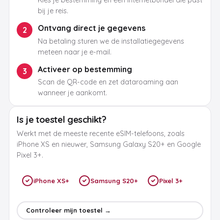
Kies je bestemming en een internetbundel die past
bij je reis.
Ontvang direct je gegevens
2
Na betaling sturen we de installatiegegevens
meteen naar je e-mail.
Activeer op bestemming
3
Scan de QR-code en zet dataroaming aan
wanneer je aankomt.
Is je toestel geschikt?
Werkt met de meeste recente eSIM-telefoons, zoals
iPhone XS en nieuwer, Samsung Galaxy S20+ en Google
Pixel 3+.
iPhone XS+
Samsung S20+
Pixel 3+
Controleer mijn toestel →