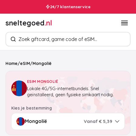
24/7 klantenservice
sneltegoed
.nl
Zoek producten
Home
/
eSIM
/
Mongolië
ESIM MONGOLIË
Lokale 4G/5G-internetbundels. Snel
geïnstalleerd, geen fysieke simkaart nodig.
Kies je bestemming
Vanaf € 5,39