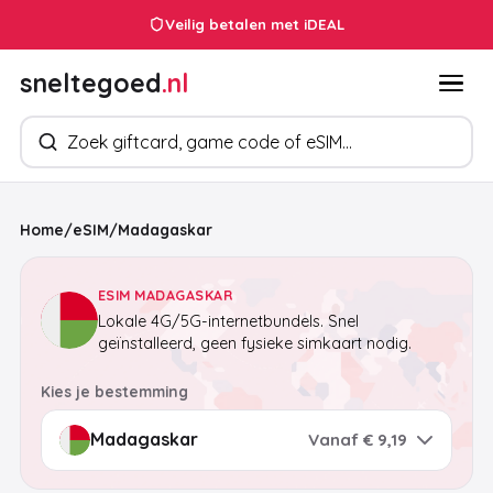
Veilig betalen met iDEAL
sneltegoed
.nl
Zoek producten
Home
/
eSIM
/
Madagaskar
ESIM MADAGASKAR
Lokale 4G/5G-internetbundels. Snel
geïnstalleerd, geen fysieke simkaart nodig.
Kies je bestemming
Vanaf € 9,19