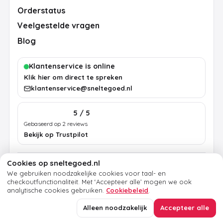
Orderstatus
Veelgestelde vragen
Blog
Klantenservice is online
Klik hier om direct te spreken
klantenservice@sneltegoed.nl
5 / 5
Gebaseerd op 2 reviews
Bekijk op Trustpilot
Cookies op sneltegoed.nl
Algemene voorwaarden
Privacybeleid
Cookiebeleid
We gebruiken noodzakelijke cookies voor taal- en
Colofon
checkoutfunctionaliteit.
Met ‘Accepteer alle’ mogen we ook
analytische cookies gebruiken.
Cookiebeleid
.
© 2026 sneltegoed.nl. Alle rechten voorbehouden.
Alleen noodzakelijk
Accepteer alle