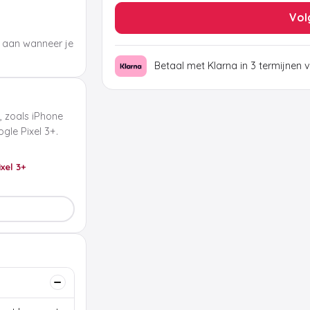
Vol
 aan wanneer je
Betaal met Klarna in 3 termijnen 
, zoals iPhone
le Pixel 3+.
ixel 3+