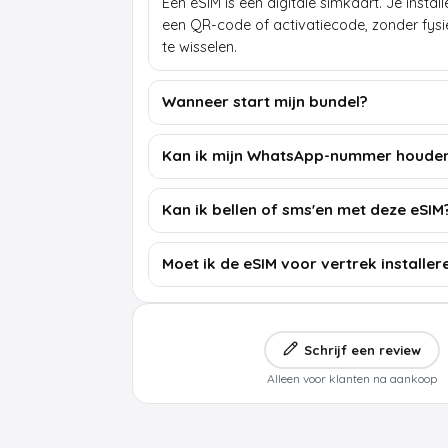
Een eSIM is een digitale simkaart. Je insta
een QR-code of activatiecode, zonder fys
te wisselen.
Wanneer start mijn bundel?
Kan ik mijn WhatsApp-nummer houde
Kan ik bellen of sms'en met deze eSIM
Moet ik de eSIM voor vertrek installer
Schrijf een review
Alleen voor klanten na aankoop