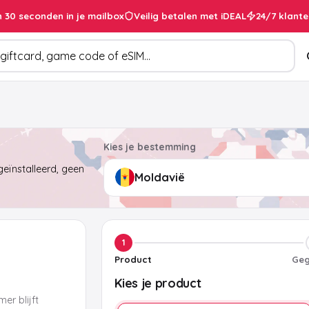
 30 seconden in je mailbox
Veilig betalen met iDEAL
24/7 klante
cten
Kies je bestemming
eïnstalleerd, geen
1
Product
Geg
Kies je product
er blijft