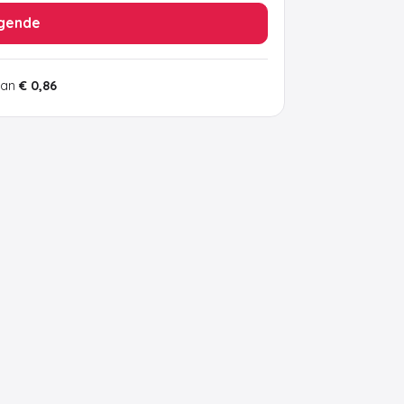
gende
van
€ 0,86