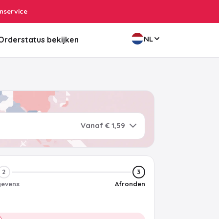
nservice
NL
Orderstatus bekijken
Vanaf € 1,59
2
3
evens
Afronden