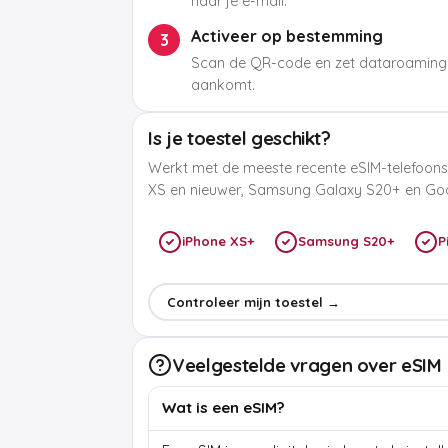
naar je e-mail.
Activeer op bestemming
3
Scan de QR-code en zet dataroaming
aankomt.
Is je toestel geschikt?
Werkt met de meeste recente eSIM-telefoons
XS en nieuwer, Samsung Galaxy S20+ en Goog
iPhone XS+
Samsung S20+
P
Controleer mijn toestel →
Veelgestelde vragen over eSIM
Wat is een eSIM?