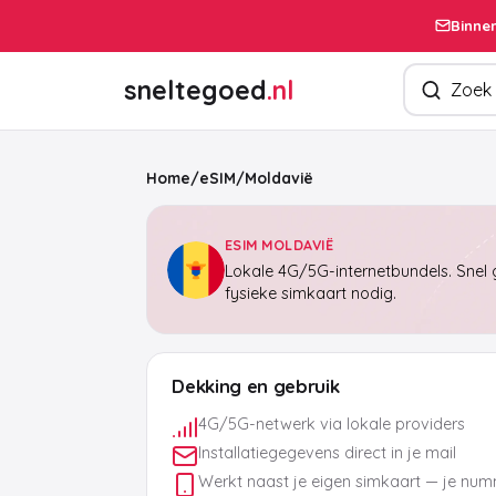
Binnen
Zoek produ
sneltegoed
.nl
Home
/
eSIM
/
Moldavië
ESIM MOLDAVIË
Lokale 4G/5G-internetbundels. Snel g
fysieke simkaart nodig.
Dekking en gebruik
4G/5G-netwerk via lokale providers
Installatiegegevens direct in je mail
Werkt naast je eigen simkaart — je numm