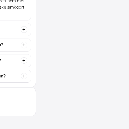
lleert hem met
ieke simkaart
n?
?
en?