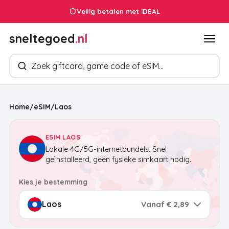
Veilig betalen met iDEAL
sneltegoed
.nl
Zoek producten
Home
/
eSIM
/
Laos
ESIM LAOS
Lokale 4G/5G-internetbundels. Snel
geïnstalleerd, geen fysieke simkaart nodig.
Kies je bestemming
Vanaf € 2,89