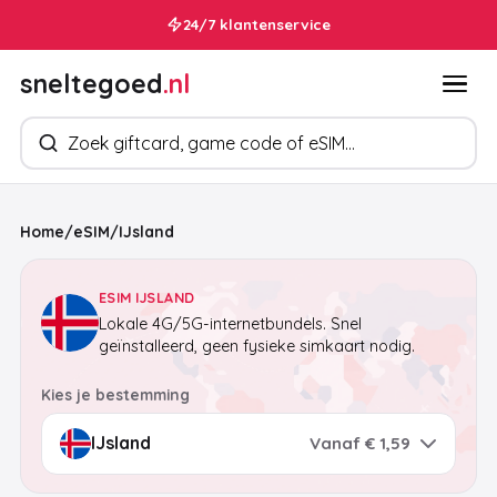
24/7 klantenservice
sneltegoed
.nl
Zoek producten
Home
/
eSIM
/
IJsland
ESIM IJSLAND
Lokale 4G/5G-internetbundels. Snel
geïnstalleerd, geen fysieke simkaart nodig.
Kies je bestemming
Vanaf € 1,59