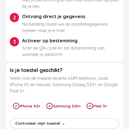
Kies je bestemming en een internetbundel die past
bij je reis.
Ontvang direct je gegevens
2
Na betaling sturen we de installatiegegevens
meteen naar je e-mail.
Activeer op bestemming
3
Scan de QR-code en zet dataroaming aan
wanneer je aankomt.
Is je toestel geschikt?
Werkt met de meeste recente eSIM-telefoons, zoals
iPhone XS en nieuwer, Samsung Galaxy S20+ en Google
Pixel 3+.
iPhone XS+
Samsung S20+
Pixel 3+
Controleer mijn toestel →