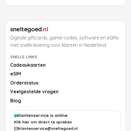
sneltegoed
.nl
Digitale giftcards, game-codes, software en eSIMs
met snelle levering voor klanten in Nederland.
SNELLE LINKS
Cadeaukaarten
eSIM
Orderstatus
Veelgestelde vragen
Blog
Klantenservice is online
Klik hier om direct te spreken
klantenservice@sneltegoed.nl