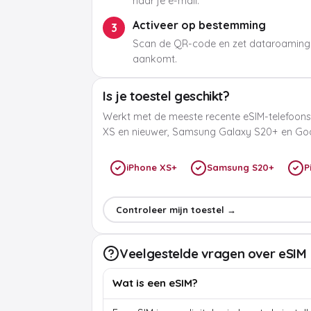
naar je e-mail.
Activeer op bestemming
3
Scan de QR-code en zet dataroaming
aankomt.
Is je toestel geschikt?
Werkt met de meeste recente eSIM-telefoons
XS en nieuwer, Samsung Galaxy S20+ en Goog
iPhone XS+
Samsung S20+
P
Controleer mijn toestel →
Veelgestelde vragen over eSIM
Wat is een eSIM?