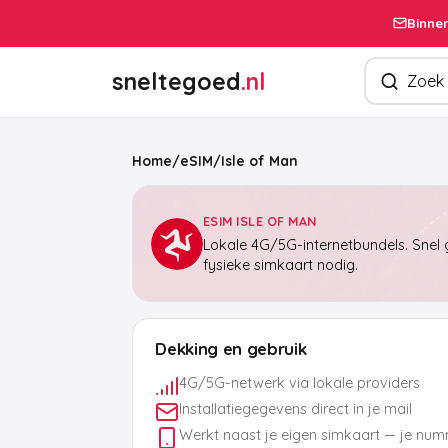
Binnen
Zoek produ
sneltegoed
.nl
Home
/
eSIM
/
Isle of Man
ESIM ISLE OF MAN
Lokale 4G/5G-internetbundels. Snel g
fysieke simkaart nodig.
Dekking en gebruik
4G/5G-netwerk via lokale providers
Installatiegegevens direct in je mail
Werkt naast je eigen simkaart — je numm