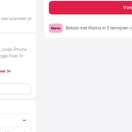
Vol
 aan wanneer je
Betaal met Klarna in 3 termijnen 
, zoals iPhone
le Pixel 3+.
ixel 3+