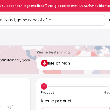
 30 seconden in je mailbox
Veilig betalen met iDEAL
24/7 klante
cten
Kies je bestemming
eïnstalleerd, geen
1
Product
Geg
Kies je product
er blijft