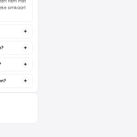
lleert hem met
ieke simkaart
n?
?
en?