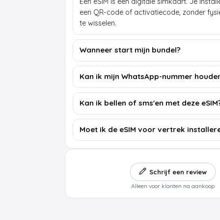
Een eSIM is een digitale simkaart. Je insta
een QR-code of activatiecode, zonder fys
te wisselen.
Wanneer start mijn bundel?
Kan ik mijn WhatsApp-nummer houde
Kan ik bellen of sms'en met deze eSIM
Moet ik de eSIM voor vertrek installer
Schrijf een review
Alleen voor klanten na aankoop