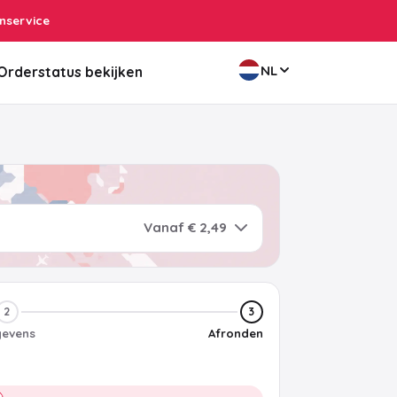
nservice
NL
Orderstatus bekijken
Vanaf € 2,49
2
3
evens
Afronden