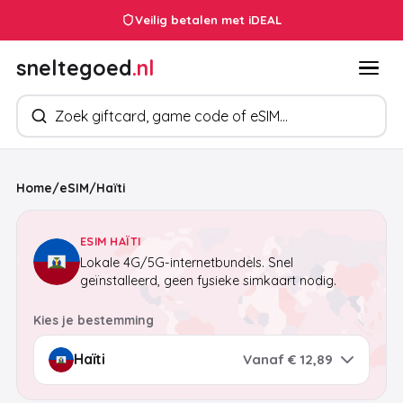
Veilig betalen met iDEAL
sneltegoed
.nl
Zoek producten
Home
/
eSIM
/
Haïti
ESIM HAÏTI
Lokale 4G/5G-internetbundels. Snel
geïnstalleerd, geen fysieke simkaart nodig.
Kies je bestemming
Vanaf € 12,89