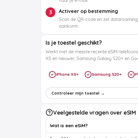
naar je e-mail.
Activeer op bestemming
3
Scan de QR-code en zet dataroaming
aankomt.
Is je toestel geschikt?
Werkt met de meeste recente eSIM-telefoons
XS en nieuwer, Samsung Galaxy S20+ en Goog
iPhone XS+
Samsung S20+
P
Controleer mijn toestel →
Veelgestelde vragen over eSIM
Wat is een eSIM?