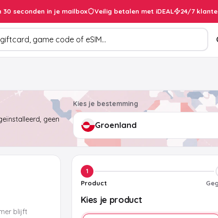
 30 seconden in je mailbox
Veilig betalen met iDEAL
24/7 klante
cten
Kies je bestemming
eïnstalleerd, geen
1
Product
Geg
Kies je product
er blijft