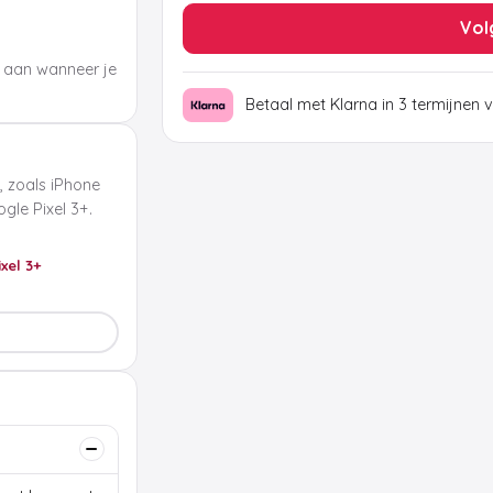
Vol
 aan wanneer je
Betaal met Klarna in 3 termijnen 
, zoals iPhone
le Pixel 3+.
ixel 3+