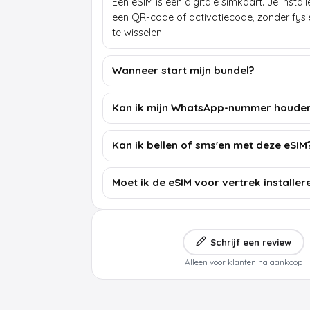
Een eSIM is een digitale simkaart. Je insta
een QR-code of activatiecode, zonder fys
te wisselen.
Wanneer start mijn bundel?
Kan ik mijn WhatsApp-nummer houde
Kan ik bellen of sms'en met deze eSIM
Moet ik de eSIM voor vertrek installer
Schrijf een review
Alleen voor klanten na aankoop