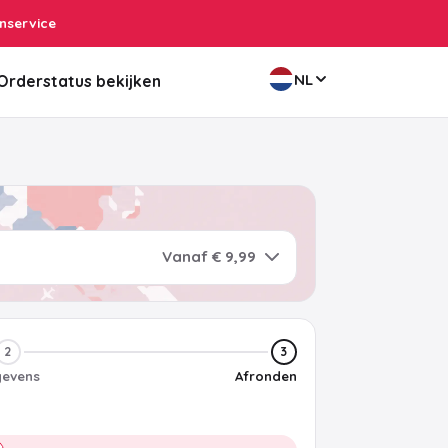
nservice
NL
Orderstatus bekijken
Vanaf € 9,99
2
3
evens
Afronden