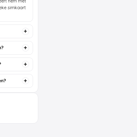
lleert hem met
ieke simkaart
n?
?
en?