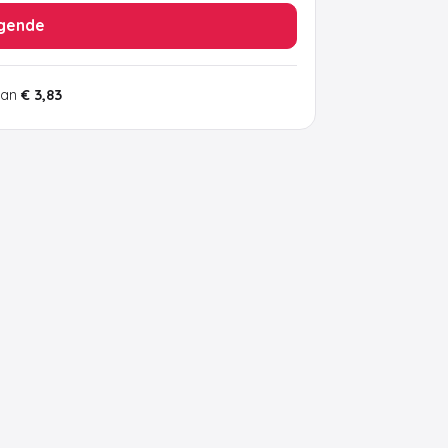
gende
van
€ 3,83