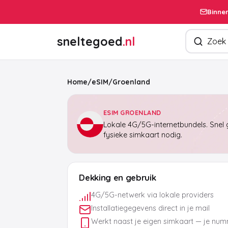
Binnen
Zoek produ
sneltegoed
.nl
Home
/
eSIM
/
Groenland
ESIM GROENLAND
Lokale 4G/5G-internetbundels. Snel g
fysieke simkaart nodig.
Dekking en gebruik
4G/5G-netwerk via lokale providers
Installatiegegevens direct in je mail
Werkt naast je eigen simkaart — je numm