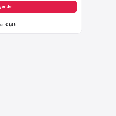
gende
van
€ 1,53