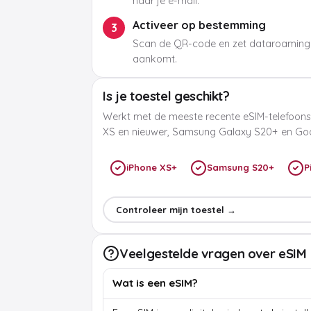
naar je e-mail.
Activeer op bestemming
3
Scan de QR-code en zet dataroaming
aankomt.
Is je toestel geschikt?
Werkt met de meeste recente eSIM-telefoons
XS en nieuwer, Samsung Galaxy S20+ en Goog
iPhone XS+
Samsung S20+
P
Controleer mijn toestel →
Veelgestelde vragen over eSIM
Wat is een eSIM?