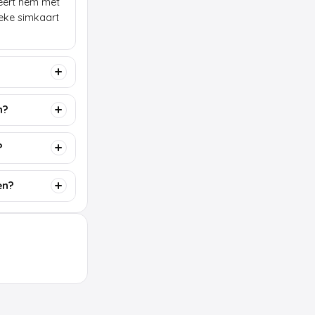
lleert hem met
ieke simkaart
n?
?
en?