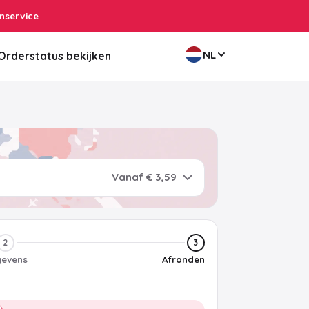
nservice
NL
Orderstatus bekijken
Vanaf € 3,59
2
3
evens
Afronden