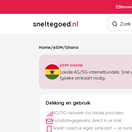
Binnen
Zoek produ
sneltegoed
.nl
Home
/
eSIM
/
Ghana
ESIM GHANA
Lokale 4G/5G-internetbundels. Snel g
fysieke simkaart nodig.
Dekking en gebruik
4G/5G-netwerk via lokale providers
Installatiegegevens direct in je mail
Werkt naast je eigen simkaart — je numm