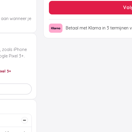
Vol
 aan wanneer je
Betaal met Klarna in 3 termijnen 
, zoals iPhone
le Pixel 3+.
ixel 3+