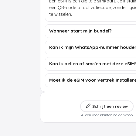
Een eSIM is een digitale simkaart. Je insta
een QR-code of activatiecode, zonder fys
te wisselen.
Wanneer start mijn bundel?
Kan ik mijn WhatsApp-nummer houde
Kan ik bellen of sms'en met deze eSIM
Moet ik de eSIM voor vertrek installer
Schrijf een review
Alleen voor klanten na aankoop