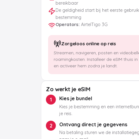
bereikbaar
De geldigheid start bij het eerste gebrui
bestemming
Operators
:
AirtelTigo 3G
Zorgeloos online op reis
Streamen, navigeren, posten en videobel
roamingkosten. Installeer de eSIM thuis i
en activeer hem zodra je landt.
Zo werkt je eSIM
Kies je bundel
1
Kies je bestemming en een internetbund
je reis.
Ontvang direct je gegevens
2
Na betaling sturen we de installatieg