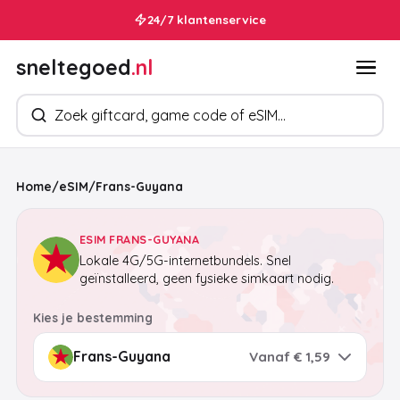
24/7 klantenservice
sneltegoed
.nl
Zoek producten
Home
/
eSIM
/
Frans-Guyana
ESIM FRANS-GUYANA
Lokale 4G/5G-internetbundels. Snel
geïnstalleerd, geen fysieke simkaart nodig.
Kies je bestemming
Vanaf € 1,59