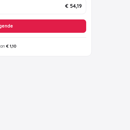
€ 54,19
gende
van
€ 1,10