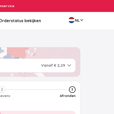
nservice
NL
Orderstatus bekijken
Vanaf € 2,29
2
3
evens
Afronden