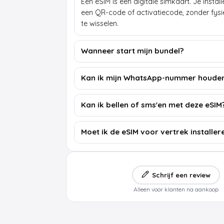
Een eSIM is een digitale simkaart. Je insta
een QR-code of activatiecode, zonder fys
te wisselen.
Wanneer start mijn bundel?
Kan ik mijn WhatsApp-nummer houde
Kan ik bellen of sms'en met deze eSIM
Moet ik de eSIM voor vertrek installer
Schrijf een review
Alleen voor klanten na aankoop