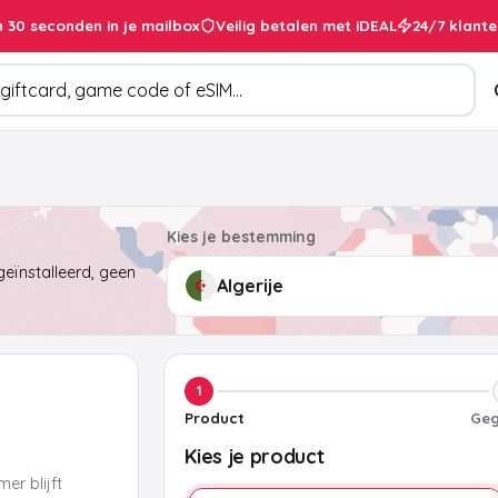
 30 seconden in je mailbox
Veilig betalen met iDEAL
24/7 klante
cten
Kies je bestemming
eïnstalleerd, geen
1
Product
Geg
Kies je product
er blijft