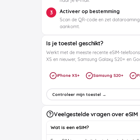
naar je e-mail.
Activeer op bestemming
3
Scan de QR-code en zet dataroaming
aankomt.
Is je toestel geschikt?
Werkt met de meeste recente eSIM-telefoons
XS en nieuwer, Samsung Galaxy S20+ en Goog
iPhone XS+
Samsung S20+
P
Controleer mijn toestel →
Veelgestelde vragen over eSIM
Wat is een eSIM?