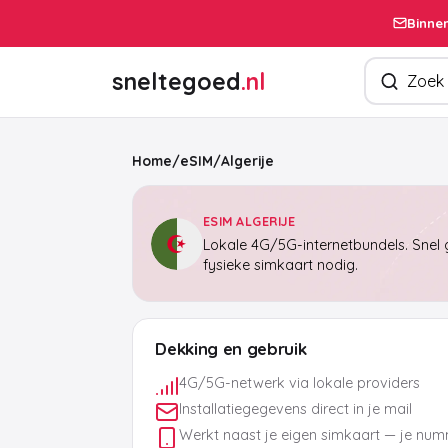
Binnen
Zoek produ
sneltegoed
.nl
Home
/
eSIM
/
Algerije
ESIM ALGERIJE
Lokale 4G/5G-internetbundels. Snel g
fysieke simkaart nodig.
Dekking en gebruik
4G/5G-netwerk via lokale providers
Installatiegegevens direct in je mail
Werkt naast je eigen simkaart — je numm