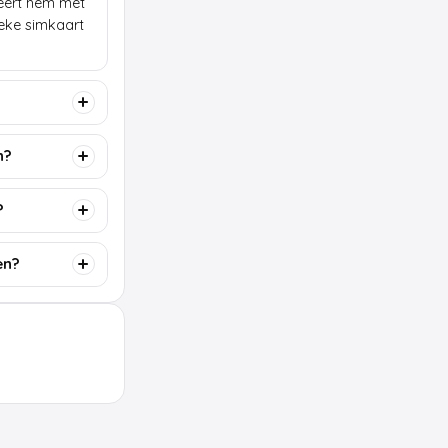
lleert hem met
ieke simkaart
n?
?
en?