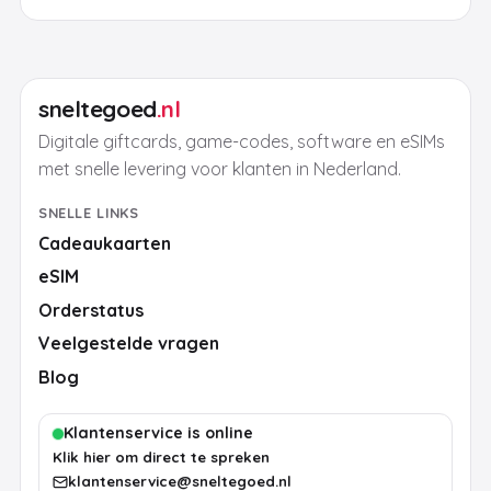
sneltegoed
.nl
Digitale giftcards, game-codes, software en eSIMs
met snelle levering voor klanten in Nederland.
SNELLE LINKS
Cadeaukaarten
eSIM
Orderstatus
Veelgestelde vragen
Blog
Klantenservice is online
Klik hier om direct te spreken
klantenservice@sneltegoed.nl