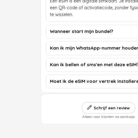
Een eSIM is een digitale simkaart. Je insta
een QR-code of activatiecode, zonder fys
te wisselen.
Wanneer start mijn bundel?
Kan ik mijn WhatsApp-nummer houde
Kan ik bellen of sms'en met deze eSIM
Moet ik de eSIM voor vertrek installer
Schrijf een review
Alleen voor klanten na aankoop