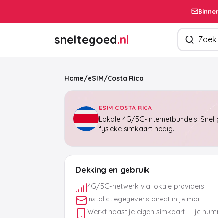
Binnen
Zoek produ
sneltegoed
.nl
Home
/
eSIM
/
Costa Rica
ESIM COSTA RICA
Lokale 4G/5G-internetbundels. Snel g
fysieke simkaart nodig.
Dekking en gebruik
4G/5G-netwerk via lokale providers
Installatiegegevens direct in je mail
Werkt naast je eigen simkaart — je numm