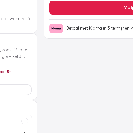
Vol
 aan wanneer je
Betaal met Klarna in 3 termijnen 
, zoals iPhone
le Pixel 3+.
ixel 3+