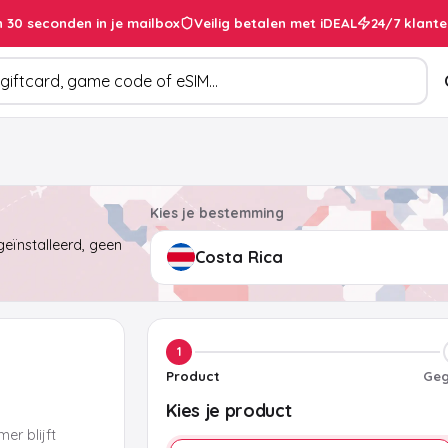
 30 seconden in je mailbox
Veilig betalen met iDEAL
24/7 klante
cten
Kies je bestemming
eïnstalleerd, geen
1
Product
Geg
Kies je product
er blijft