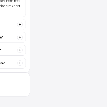
lleert hem met
ieke simkaart
n?
?
en?