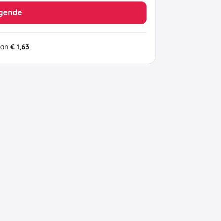
gende
van
€ 1,63