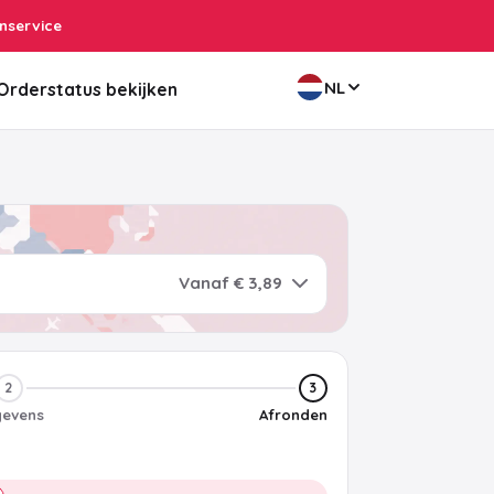
nservice
NL
Orderstatus bekijken
Vanaf € 3,89
2
3
evens
Afronden