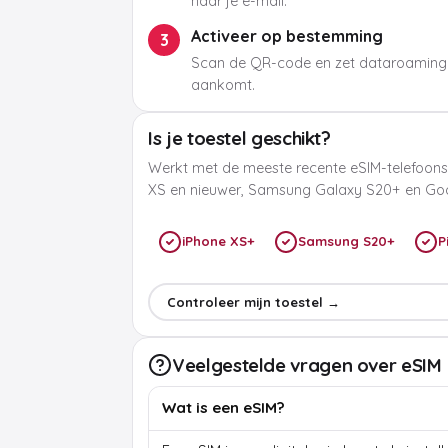
naar je e-mail.
Activeer op bestemming
3
Scan de QR-code en zet dataroaming
aankomt.
Is je toestel geschikt?
Werkt met de meeste recente eSIM-telefoons
XS en nieuwer, Samsung Galaxy S20+ en Goog
iPhone XS+
Samsung S20+
P
Controleer mijn toestel →
Veelgestelde vragen over eSIM
Wat is een eSIM?