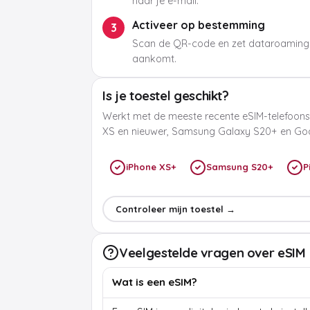
naar je e-mail.
Activeer op bestemming
3
Scan de QR-code en zet dataroaming
aankomt.
Is je toestel geschikt?
Werkt met de meeste recente eSIM-telefoons
XS en nieuwer, Samsung Galaxy S20+ en Goog
iPhone XS+
Samsung S20+
P
Controleer mijn toestel →
Veelgestelde vragen over eSIM
Wat is een eSIM?