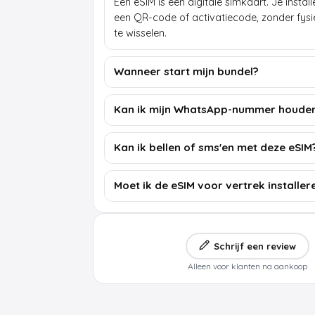
Een eSIM is een digitale simkaart. Je insta
een QR-code of activatiecode, zonder fys
te wisselen.
Wanneer start mijn bundel?
Kan ik mijn WhatsApp-nummer houde
Kan ik bellen of sms'en met deze eSIM
Moet ik de eSIM voor vertrek installer
Schrijf een review
Alleen voor klanten na aankoop