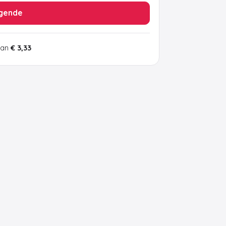
gende
van
€ 3,33