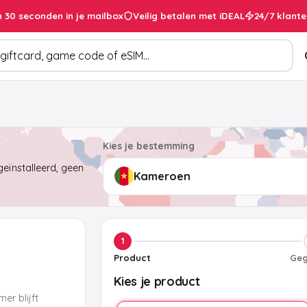
 30 seconden in je mailbox
Veilig betalen met iDEAL
24/7 klante
cten
Kies je bestemming
eïnstalleerd, geen
1
Product
Geg
Kies je product
er blijft