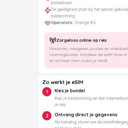
bereikbaar
De geldigheid start bij het eerste gebrui
bestemming
Operators
:
Orange 4G
Zorgeloos online op reis
Streamen, navigeren, posten en videobel
roamingkosten. Installeer de eSIM thuis i
en activeer hem zodra je landt.
Zo werkt je eSIM
Kies je bundel
1
Kies je bestemming en een internetbund
je reis.
Ontvang direct je gegevens
2
Na betaling sturen we de installatieg