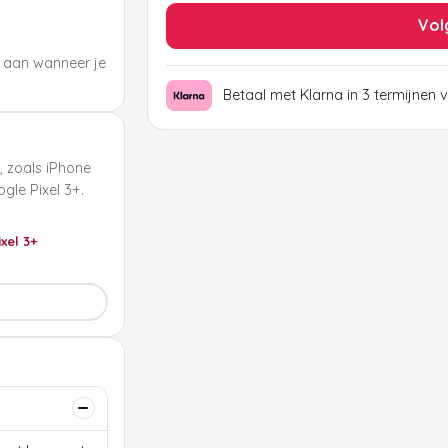
Vol
 aan wanneer je
Betaal met Klarna in 3 termijnen 
, zoals iPhone
le Pixel 3+.
ixel 3+