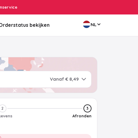
nservice
NL
Orderstatus bekijken
Vanaf € 8,49
2
3
evens
Afronden