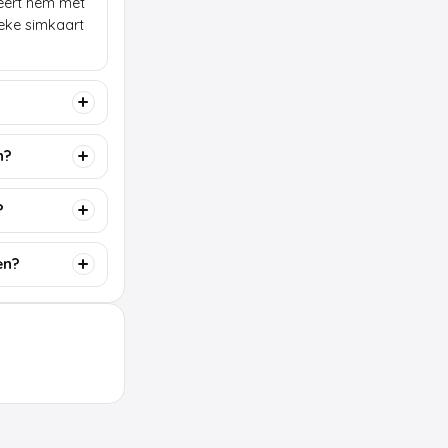
lleert hem met
ieke simkaart
n?
?
en?