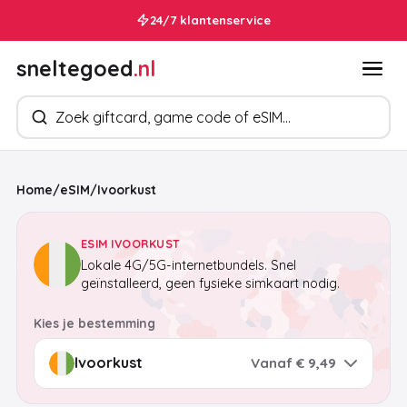
24/7 klantenservice
sneltegoed
.nl
Zoek producten
Home
/
eSIM
/
Ivoorkust
ESIM IVOORKUST
Lokale 4G/5G-internetbundels. Snel
geïnstalleerd, geen fysieke simkaart nodig.
Kies je bestemming
Vanaf € 9,49