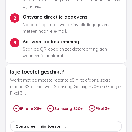
Kies je bestemming en een internetbundel die past
bij je reis.
Ontvang direct je gegevens
2
Na betaling sturen we de installatiegegevens
meteen naar je e-mail.
Activeer op bestemming
3
Scan de QR-code en zet dataroaming aan
wanneer je aankomt.
Is je toestel geschikt?
Werkt met de meeste recente eSIM-telefoons, zoals
iPhone XS en nieuwer, Samsung Galaxy S20+ en Google
Pixel 3+.
iPhone XS+
Samsung S20+
Pixel 3+
Controleer mijn toestel →