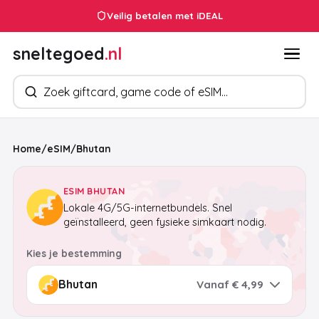
Veilig betalen met iDEAL
sneltegoed
.nl
Zoek producten
Home
/
eSIM
/
Bhutan
ESIM BHUTAN
Lokale 4G/5G-internetbundels. Snel
geïnstalleerd, geen fysieke simkaart nodig.
Kies je bestemming
Vanaf € 4,99