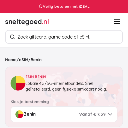
24/7 klantenservice
Veilig betalen met iDEAL
sneltegoed
.nl
Zoek producten
Home
/
eSIM
/
Benin
ESIM BENIN
Lokale 4G/5G-internetbundels. Snel
geïnstalleerd, geen fysieke simkaart nodig.
Kies je bestemming
Vanaf € 7,59