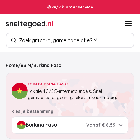
24/7 klantenservice
Binnen 30 seconden in je mailbox
sneltegoed
.nl
Zoek producten
Home
/
eSIM
/
Burkina Faso
ESIM BURKINA FASO
Lokale 4G/5G-internetbundels. Snel
geïnstalleerd, geen fysieke simkaart nodig.
Kies je bestemming
Vanaf € 8,59