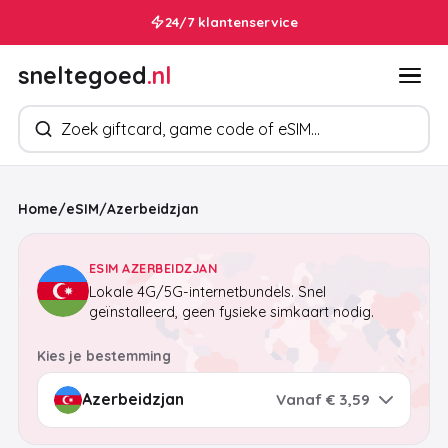
24/7 klantenservice
sneltegoed
.nl
Zoek producten
Home
/
eSIM
/
Azerbeidzjan
ESIM AZERBEIDZJAN
Lokale 4G/5G-internetbundels. Snel
geïnstalleerd, geen fysieke simkaart nodig.
Kies je bestemming
Vanaf € 3,59