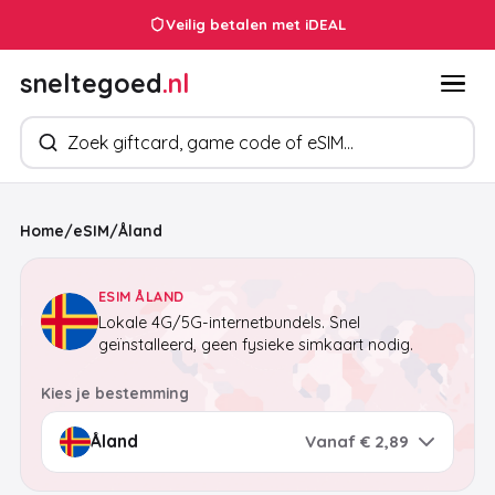
Veilig betalen met iDEAL
sneltegoed
.nl
Zoek producten
Home
/
eSIM
/
Åland
ESIM ÅLAND
Lokale 4G/5G-internetbundels. Snel
geïnstalleerd, geen fysieke simkaart nodig.
Kies je bestemming
Vanaf € 2,89