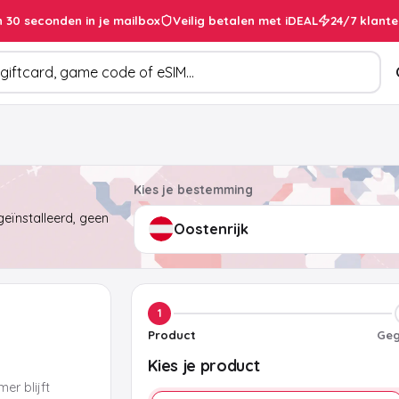
 30 seconden in je mailbox
Veilig betalen met iDEAL
24/7 klante
cten
Kies je bestemming
eïnstalleerd, geen
1
Product
Geg
Kies je product
er blijft