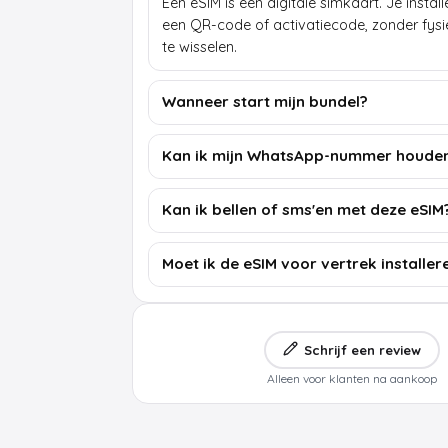
Een eSIM is een digitale simkaart. Je insta
een QR-code of activatiecode, zonder fys
te wisselen.
Wanneer start mijn bundel?
Kan ik mijn WhatsApp-nummer houde
Kan ik bellen of sms'en met deze eSIM
Moet ik de eSIM voor vertrek installer
Schrijf een review
Alleen voor klanten na aankoop