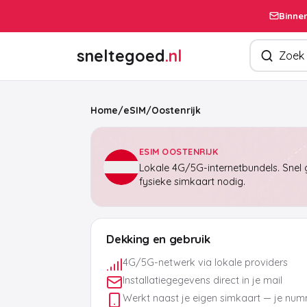
Binnen
Zoek produ
sneltegoed
.nl
Home
/
eSIM
/
Oostenrijk
ESIM OOSTENRIJK
Lokale 4G/5G-internetbundels. Snel g
fysieke simkaart nodig.
Dekking en gebruik
4G/5G-netwerk via lokale providers
Installatiegegevens direct in je mail
Werkt naast je eigen simkaart — je numm