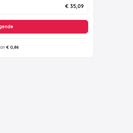
€ 35,09
gende
van
€ 0,86