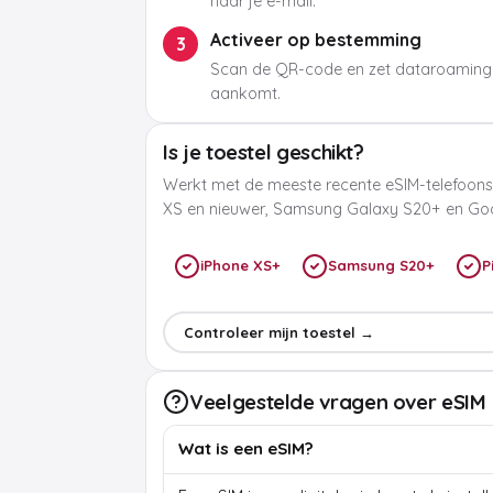
naar je e-mail.
Activeer op bestemming
3
Scan de QR-code en zet dataroaming
aankomt.
Is je toestel geschikt?
Werkt met de meeste recente eSIM-telefoons
XS en nieuwer, Samsung Galaxy S20+ en Goog
iPhone XS+
Samsung S20+
P
Controleer mijn toestel →
Veelgestelde vragen over eSIM
Wat is een eSIM?