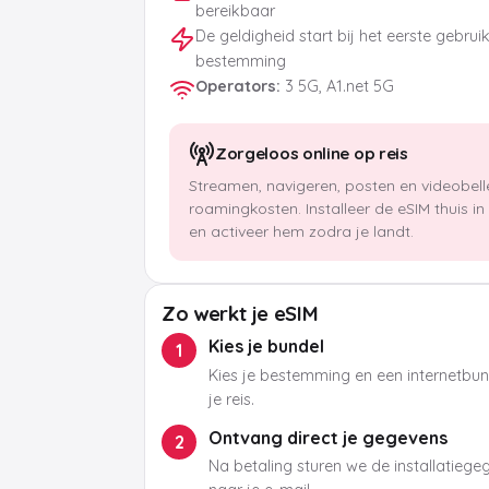
bereikbaar
De geldigheid start bij het eerste gebrui
bestemming
Operators
:
3 5G, A1.net 5G
Zorgeloos online op reis
Streamen, navigeren, posten en videobel
roamingkosten. Installeer de eSIM thuis i
en activeer hem zodra je landt.
Zo werkt je eSIM
Kies je bundel
1
Kies je bestemming en een internetbund
je reis.
Ontvang direct je gegevens
2
Na betaling sturen we de installatieg