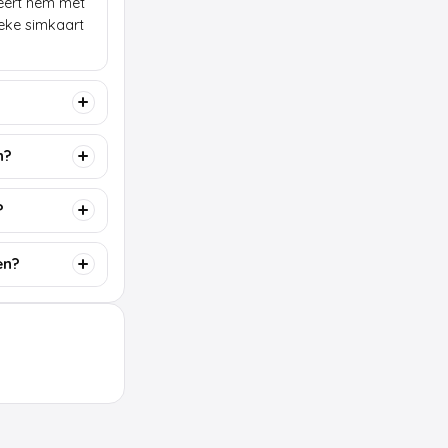
lleert hem met
ieke simkaart
n?
?
en?