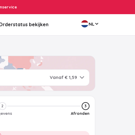
nservice
NL
Orderstatus bekijken
Vanaf € 1,59
2
3
evens
Afronden