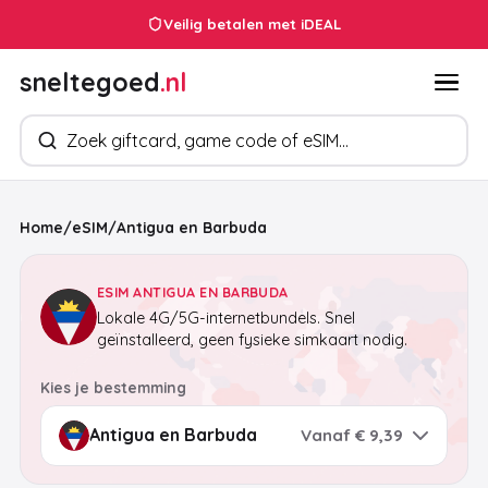
Veilig betalen met iDEAL
sneltegoed
.nl
Zoek producten
Home
/
eSIM
/
Antigua en Barbuda
ESIM ANTIGUA EN BARBUDA
Lokale 4G/5G-internetbundels. Snel
geïnstalleerd, geen fysieke simkaart nodig.
Kies je bestemming
Vanaf € 9,39