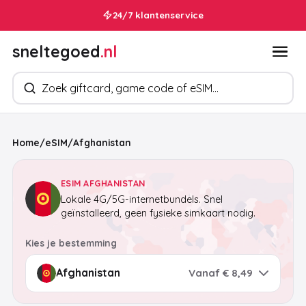
24/7 klantenservice
sneltegoed
.nl
Zoek producten
Home
/
eSIM
/
Afghanistan
ESIM AFGHANISTAN
Lokale 4G/5G-internetbundels. Snel
geïnstalleerd, geen fysieke simkaart nodig.
Kies je bestemming
Vanaf € 8,49