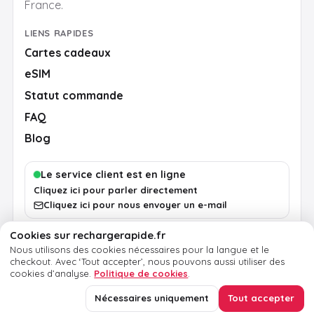
France.
LIENS RAPIDES
Cartes cadeaux
eSIM
Statut commande
FAQ
Blog
Le service client est en ligne
Cliquez ici pour parler directement
Cliquez ici pour nous envoyer un e-mail
Cookies sur rechargerapide.fr
Nous utilisons des cookies nécessaires pour la langue et le
Conditions
Confidentialité
Cookies
Mentions légales
checkout.
Avec ‘Tout accepter’, nous pouvons aussi utiliser des
cookies d’analyse.
Politique de cookies
.
© 2026 RechargeRapide.fr. Tous droits réservés.
Nécessaires uniquement
Tout accepter