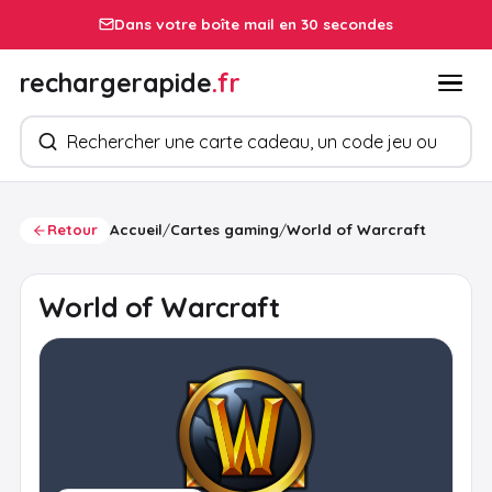
Dans votre boîte mail en 30 secondes
rechargerapide
.fr
Rechercher des produits
Retour
Accueil
/
Cartes gaming
/
World of Warcraft
World of Warcraft