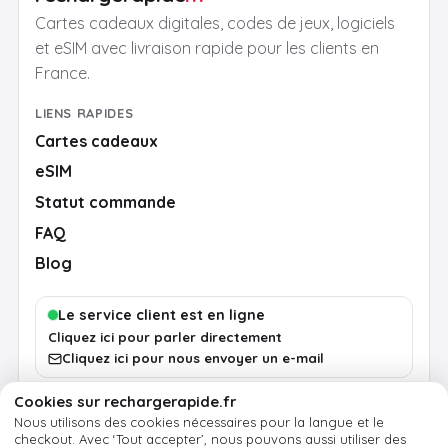
Cartes cadeaux digitales, codes de jeux, logiciels
et eSIM avec livraison rapide pour les clients en
France.
LIENS RAPIDES
Cartes cadeaux
eSIM
Statut commande
FAQ
Blog
Le service client est en ligne
Cliquez ici pour parler directement
Cliquez ici pour nous envoyer un e-mail
Cookies sur rechargerapide.fr
Nous utilisons des cookies nécessaires pour la langue et le
Conditions
Confidentialité
Cookies
Mentions légales
checkout.
Avec ‘Tout accepter’, nous pouvons aussi utiliser des