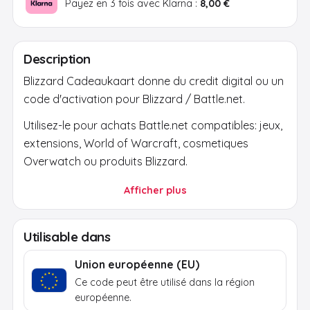
Payez en 3 fois avec Klarna :
8,00 €
Description
Blizzard Cadeaukaart donne du credit digital ou un
code d'activation pour Blizzard / Battle.net.
Utilisez-le pour achats Battle.net compatibles: jeux,
extensions, World of Warcraft, cosmetiques
Overwatch ou produits Blizzard.
Apres le paiement, le code arrive par e-mail.
Afficher plus
Utilisez-le uniquement via la plateforme ou
boutique officielle et verifiez region, devise et
Utilisable dans
compte.
Union européenne (EU)
Ce code peut être utilisé dans la région
européenne.