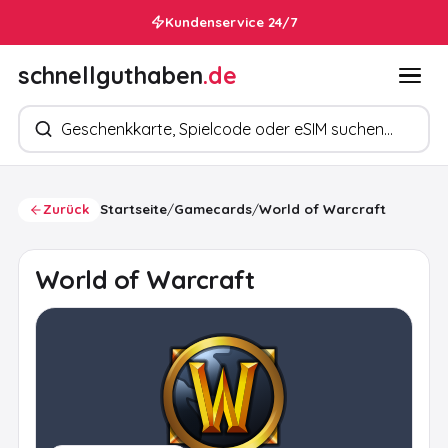
Kundenservice 24/7
schnellguthaben
.de
Produkte suchen
Zurück
Startseite
/
Gamecards
/
World of Warcraft
World of Warcraft